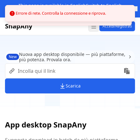
This page is available in English
Switch to English
Other languages
Errore di rete. Controlla la connessione e riprova.
SnapAny
Accedi/Registrati
Nuova app desktop disponibile — più piattaforme,
New
più potenza. Provala ora.
Scarica
App desktop SnapAny