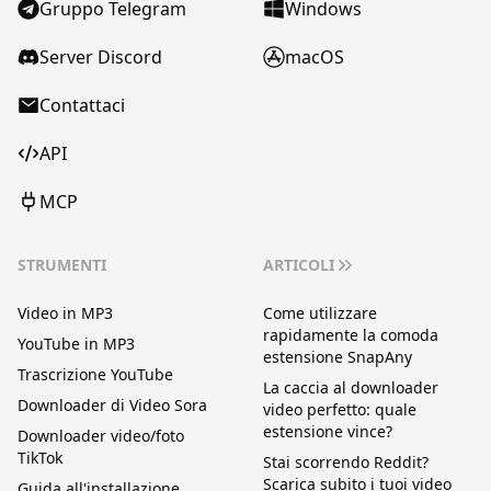
Gruppo Telegram
Windows
Server Discord
macOS
Contattaci
API
MCP
STRUMENTI
ARTICOLI
Video in MP3
Come utilizzare
rapidamente la comoda
YouTube in MP3
estensione SnapAny
Trascrizione YouTube
La caccia al downloader
Downloader di Video Sora
video perfetto: quale
estensione vince?
Downloader video/foto
TikTok
Stai scorrendo Reddit?
Scarica subito i tuoi video
Guida all'installazione