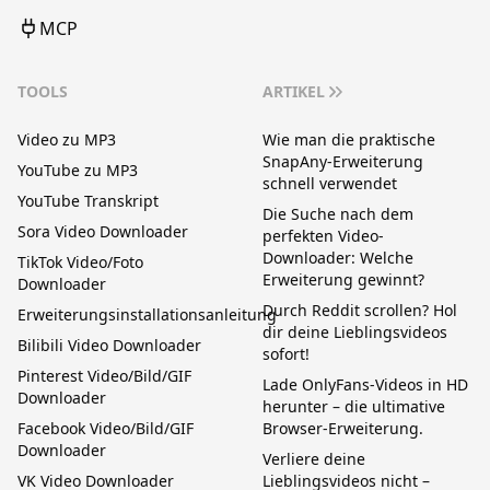
MCP
TOOLS
ARTIKEL
Video zu MP3
Wie man die praktische
SnapAny-Erweiterung
YouTube zu MP3
schnell verwendet
YouTube Transkript
Die Suche nach dem
Sora Video Downloader
perfekten Video-
Downloader: Welche
TikTok Video/Foto
Erweiterung gewinnt?
Downloader
Durch Reddit scrollen? Hol
Erweiterungsinstallationsanleitung
dir deine Lieblingsvideos
Bilibili Video Downloader
sofort!
Pinterest Video/Bild/GIF
Lade OnlyFans-Videos in HD
Downloader
herunter – die ultimative
Facebook Video/Bild/GIF
Browser-Erweiterung.
Downloader
Verliere deine
VK Video Downloader
Lieblingsvideos nicht –