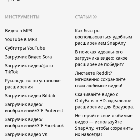
ИНСТРУМЕНТЫ
СТАТЬИ
Видео в MP3
Как быстро
воспользоваться удобным
YouTube в MP3
расширением SnapAny
Субтитры YouTube
В поисках идеального
Загрузчик Видео Sora
загрузчика видео: какое
расширение победит?
Загрузчик видео/фото
TikTok
Листаете Reddit?
Мгновенно сохраняйте
Руководство по установке
свои любимые видео!
расширения
Скачивайте видео с
Загрузчик видео Bilibili
OnlyFans в HD: идеальное
Загрузчик видео/
расширение для браузера.
изображений/GIF Pinterest
Не теряйте свои любимые
Загрузчик видео/
видео — используйте
изображений/GIF Facebook
SnapAny, чтобы сохранить
Загрузчик видео VK
их навсегда!