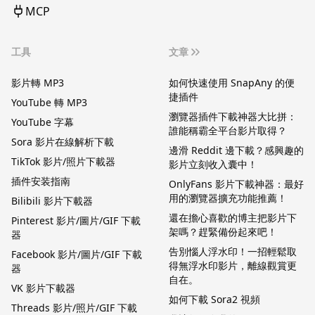
MCP
工具
文章
影片轉 MP3
如何快速使用 SnapAny 的便
捷插件
YouTube 轉 MP3
瀏覽器插件下載神器大比拼：
YouTube 字幕
誰能稱霸全平台影片取得？
Sora 影片在線解析下載
邊滑 Reddit 邊下載？感興趣的
TikTok 影片/照片下載器
影片立刻收入囊中！
插件安装指南
OnlyFans 影片下載神器：最好
用的瀏覽器擴充功能推薦！
Bilibili 影片下載器
還在擔心喜歡的博主把影片下
Pinterest 影片/圖片/GIF 下載
架嗎？趕緊備份起來吧！
器
告別惱人浮水印！一招輕鬆取
Facebook 影片/圖片/GIF 下載
得無浮水印影片，離線觀賞更
器
自在。
VK 影片下載器
如何下載 Sora2 視頻
Threads 影片/照片/GIF 下載