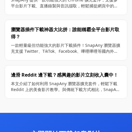
平台影片下載、直播錄製與音訊擷取，輕鬆捕捉網頁中的多
媒體資源。操作簡潔、無廣告，並支援高畫質無浮水印輸
出，是影片剪輯愛好者與內容創作者的首選工具。
瀏覽器插件下載神器大比拼：誰能稱霸全平台影片取
得？
一款輕量級但功能強大的影片下載插件！SnapAny 瀏覽器擴
充支援 Twitter、TikTok、Facebook、嗶哩嗶哩等國內外主
流平台，真正實現無浮水印下載、批量下載、4K 清晰度支
援。零學習成本，安裝即可使用，而且完全免費！附詳細對
比，幫你選出最適合的影片下載工具。
邊滑 Reddit 邊下載？感興趣的影片立刻收入囊中！
本文介紹了如何利用 SnapAny 瀏覽器擴充套件，輕鬆下載
Reddit 上的美食影片教學。與傳統下載方式相比，SnapAny
提供無廣告、無浮水印、高品質的影片下載體驗，支援直接
在 Reddit 頁面內下載，無需跳轉至第三方網站。適用於
Chrome 和 Edge 瀏覽器，操作簡便，一鍵保存影片，協助
使用者隨時離線觀看、提升料理技巧。無論是美食愛好者還
是內容創作者，SnapAny 都是不可或缺的工具！