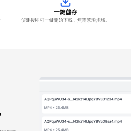
一鍵儲存
音
偵測後即可一鍵開始下載，無需繁瑣步驟。
訊