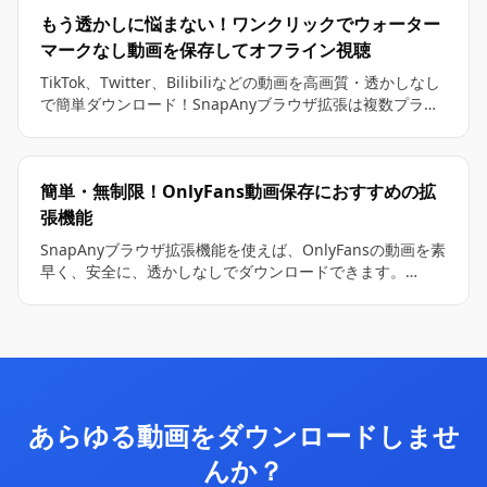
もう透かしに悩まない！ワンクリックでウォーター
マークなし動画を保存してオフライン視聴
TikTok、Twitter、Bilibiliなどの動画を高画質・透かしなし
で簡単ダウンロード！SnapAnyブラウザ拡張は複数プラッ
トフォーム対応、ワンクリックで透かしを除去し、オリジ
ナル画質で保存可能。閲覧しながら保存でき、バックアッ
プや編集に最適。
簡単・無制限！OnlyFans動画保存におすすめの拡
張機能
SnapAnyブラウザ拡張機能を使えば、OnlyFansの動画を素
早く、安全に、透かしなしでダウンロードできます。
ChromeとEdgeで利用可能で、使いやすく広告も表示され
ません。また、サブスクリプションを簡単に保存してオフ
ラインで視聴したり、バックアップしたりすることも可能
です。
あらゆる動画をダウンロードしませ
んか？