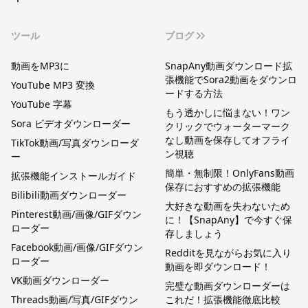
ツール
ブログ
動画をMP3に
SnapAny動画ダウンロード拡
張機能でSora2動画をダウンロ
YouTube MP3 変換
ードする方法
YouTube 字幕
もう透かしに悩まない！ワン
Sora ビデオダウンローダー
クリックでウォーターマーク
なし動画を保存してオフライ
TikTok動画/写真ダウンローダ
ン視聴
ー
簡単・無制限！OnlyFans動画
拡張機能インストールガイド
保存におすすめの拡張機能
Bilibili動画ダウンローダー
大好きな動画を失わないため
Pinterest動画/画像/GIFダウン
に！【SnapAny】で今すぐ保
ローダー
存しましょう
Facebook動画/画像/GIFダウン
Redditを見ながらお気に入り
ローダー
動画を即ダウンロード！
VK動画ダウンローダー
完璧な動画ダウンローダーは
Threads動画/写真/GIFダウン
これだ！拡張機能徹底比較