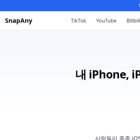
SnapAny
TikTok
YouTube
Bilibil
내 iPhone
사람들이 종종 iOS