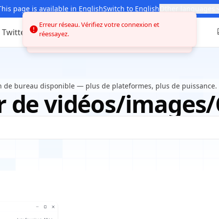
This page is available in English
Switch to English
Other languages
Erreur réseau. Vérifiez votre connexion et
Twitter
Pinterest
Plus
Outils
réessayez.
n de bureau disponible — plus de plateformes, plus de puissance.
 de vidéos/images/