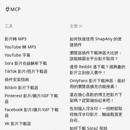
MCP
工具
文章
影片轉 MP3
如何快速使用 SnapAny 的便
捷插件
YouTube 轉 MP3
瀏覽器插件下載神器大比拼：
YouTube 字幕
誰能稱霸全平台影片取得？
Sora 影片在線解析下載
邊滑 Reddit 邊下載？感興趣的
TikTok 影片/照片下載器
影片立刻收入囊中！
插件安装指南
OnlyFans 影片下載神器：最好
用的瀏覽器擴充功能推薦！
Bilibili 影片下載器
還在擔心喜歡的博主把影片下
Pinterest 影片/圖片/GIF 下載
架嗎？趕緊備份起來吧！
器
告別惱人浮水印！一招輕鬆取
Facebook 影片/圖片/GIF 下載
得無浮水印影片，離線觀賞更
器
自在。
VK 影片下載器
如何下載 Sora2 視頻